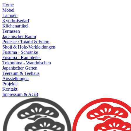
Home
Möbel
Lampen
Kyudo-Bedarf
Küchenartikel
Terrassen
Japanischer Raum
Podeste / Tatami & Futon
Shoji & Holz-Verkleidungen
Fusuma - Schränke
Fusuma - Raumteiler
Tokonoma - Wandnischen
Japanischer Garten
Teeraum & Teehaus
Ausstellungen
Projekte
Kontakt
Impressum & AGB