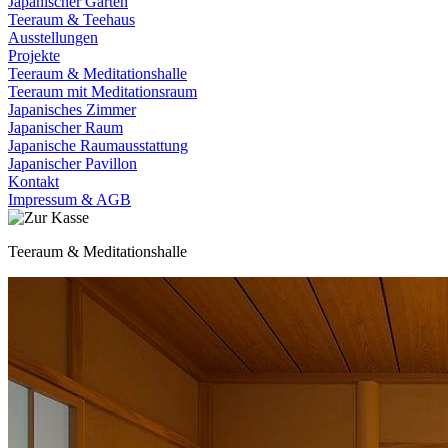
Japanischer Garten
Teeraum & Teehaus
Ausstellungen
Projekte
Teeraum & Meditationshalle
Teeraum mit Meditationsraum
Japanisches Zimmer
Japanischer Raum
Japanische Raumausstattung
Japanischer Pavillon
Kontakt
Impressum & AGB
Teeraum & Meditationshalle