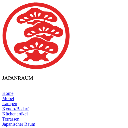
JAPANRAUM
Home
Möbel
Lampen
Kyudo-Bedarf
Küchenartikel
Terrassen
Japanischer Raum