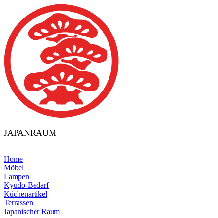
JAPANRAUM
Home
Möbel
Lampen
Kyudo-Bedarf
Küchenartikel
Terrassen
Japanischer Raum