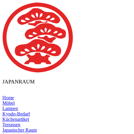
JAPANRAUM
Home
Möbel
Lampen
Kyudo-Bedarf
Küchenartikel
Terrassen
Japanischer Raum